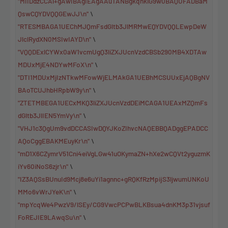
"MIIDdzCCAl+gAwIBAgIEAgAAuTANBgkqhkiG9w0BAQUFADBaM
QswCQYDVQQGEwJJ\n"
\
"RTESMBAGA1UEChMJQmFsdGltb3JlMRMwEQYDVQQLEwpDeW
JlclRydXN0MSIwIAYD\n"
\
"VQQDExlCYWx0aW1vcmUgQ3liZXJUcnVzdCBSb290MB4XDTAw
MDUxMjE4NDYwMFoX\n"
\
"DTI1MDUxMjIzNTkwMFowWjELMAkGA1UEBhMCSUUxEjAQBgNV
BAoTCUJhbHRpbW9y\n"
\
"ZTETMBEGA1UECxMKQ3liZXJUcnVzdDEiMCAGA1UEAxMZQmFs
dGltb3JlIEN5YmVy\n"
\
"VHJ1c3QgUm9vdDCCASIwDQYJKoZIhvcNAQEBBQADggEPADCC
AQoCggEBAKMEuyKr\n"
\
"mD1X6CZymrV51Cni4eiVgLGw41uOKymaZN+hXe2wCQVt2yguzmK
iYv60iNoS6zjr\n"
\
"IZ3AQSsBUnuId9Mcj8e6uYi1agnnc+gRQKfRzMpijS3ljwumUNKoU
MMo6vWrJYeK\n"
\
"mpYcqWe4PwzV9/lSEy/CG9VwcPCPwBLKBsua4dnKM3p31vjsuf
FoREJIE9LAwqSu\n"
\