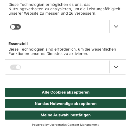
tft
.
setTextSize
(
3
);
tft
.
print
(
sCountry
+
":"
);
// infected
tft
.
setCursor
(
5
,
70
);
tft
.
setTextColor
(
ILI9341_RED
);
tft
.
print
(
"Infected:"
);
tft
.
setCursor
(
190
,
70
);
tft
.
print
(
infected
);
// recovered
tft
.
setCursor
(
5
,
130
);
tft
.
setTextColor
(
ILI9341_GREEN
);
tft
.
print
(
"Recovered:"
);
tft
.
setCursor
(
190
,
130
);
tft
.
print
(
recovered
);