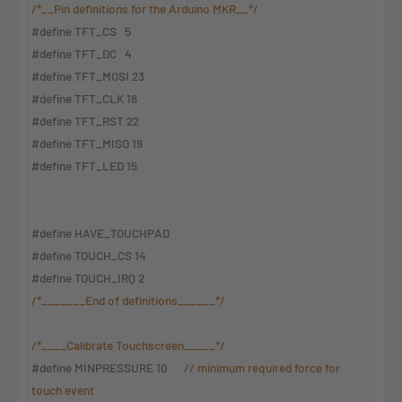
/*__Pin definitions for the Arduino MKR__*/
#define TFT_CS 5
#define TFT_DC 4
#define TFT_MOSI 23
#define TFT_CLK 18
#define TFT_RST 22
#define TFT_MISO 19
#define TFT_LED 15
#define HAVE_TOUCHPAD
#define TOUCH_CS 14
#define TOUCH_IRQ 2
/*_______End of definitions______*/
/*____Calibrate Touchscreen_____*/
#define MINPRESSURE 10
// minimum required force for
touch event