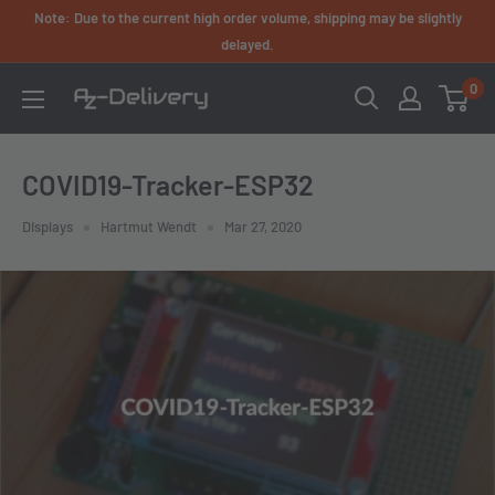
Skip
Note: Due to the current high order volume, shipping may be slightly
to
delayed.
content
0
AZ-
Delivery
COVID19-Tracker-ESP32
Displays
Hartmut Wendt
Mar 27, 2020