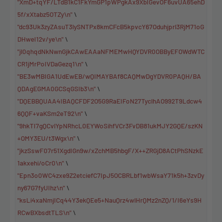
"XmD+tqYF/LTdB1kC1FkYmGP1pWPgkAx9XbIGevOF6uvUA65ehD
5f/xXtabz5OTZy\n"
\
"dc93Uk3zyZAsuT3lySNTPx8kmCFcB5kpvcY67Oduhjprl3RjM71oG
DHweI12v/ye\n"
\
"jl0qhqdNkNwnGjkCAwEAAaNFMEMwHQYDVR0OBByEFOWdWTC
CR1jMrPoIVDaGezq1\n"
\
"BE3wMBIGA1UdEwEB/wQIMAYBAf8CAQMwDgYDVR0PAQH/BA
QDAgEGMA0GCSqGSIb3\n"
\
"DQEBBQUAA4IBAQCFDF2O5G9RaEIFoN27TyclhAO992T9Ldcw4
6QQF+vaKSm2eT92\n"
\
"9hkTI7gQCvlYpNRhcL0EYWoSihfVCr3FvDB81ukMJY2GQE/szKN
+OMY3EU/t3Wgx\n"
\
"jkzSswF07r51XgdIGn9w/xZchMB5hbgF/X++ZRGjD8ACtPhSNzkE
1akxehi/oCr0\n"
\
"Epn3o0WC4zxe9Z2etciefC7IpJ5OCBRLbf1wbWsaY71k5h+3zvDy
ny67G7fyUIhz\n"
\
"ksLi4xaNmjICq44Y3ekQEe5+NauQrz4wlHrQMz2nZQ/1/I6eYs9H
RCwBXbsdtTLS\n"
\