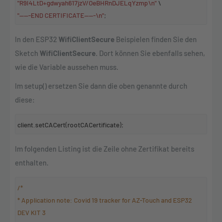
"R9I4LtD+gdwyah617jzV/OeBHRnDJELqYzmp\n"
\
"-----END CERTIFICATE-----\n"
;
In den ESP32
WifiClientSecure
Beispielen finden Sie den
Sketch
WifiClientSecure
. Dort können Sie ebenfalls sehen,
wie die Variable aussehen muss.
Im setup() ersetzen Sie dann die oben genannte durch
diese:
client
.
setCACert
(
rootCACertificate
);
Im folgenden Listing ist die Zeile ohne Zertifikat bereits
enthalten.
/*
* Application note: Covid 19 tracker for AZ-Touch and ESP32
DEV KIT 3