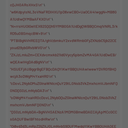
cQJH0ARoXHxS\n"
\
"w6KdpyIsNL3oVNaFRDIHXU1pD6vwCBO+UaOCA4IwggN+MB8G
A1UdIwQYMBaAFKXO\n"
\
"N+rrsHUOlGeItEX62SQQh5YfMB0GA1UdDgQWBBQCmqlVNRL3/k
RD5u0BSmqcBW+9\n"
\
"PTBIBgNVHREEQTA/ghVzbmkuY2xvdWRmbGFyZXNzbC5jb22CE
youd29ybGRvbWV0\n"
\
"ZXJzLmluZm+CEXdvcmxkb21ldGVycy5pbmZvMA4GA1UdDwEB/
wQEAwIHgDAdBgNV\n"
\
"HSUEFjAUBggrBgEFBQcDAQYIKwYBBQUHAwIwewYDVR0fBHQ
wcjA3oDWgM4YxaHR0\n"
\
"cDovL2NybDMuZGlnaWNlcnQuY29tL0Nsb3VkZmxhcmVJbmNFQ
0NDQS0zLmNybDA3\n"
\
"oDWgM4YxaHR0cDovL2NybDQuZGlnaWNlcnQuY29tL0Nsb3VkZ
mxhcmVJbmNFQ0ND\n"
\
"QS0zLmNybDA+BgNVHSAENzA1MDMGBmeBDAECAjApMCcGCC
sGAQUFBwIBFhtodHRw\n"
\
"Oi8vd3d3LmRpZ2ljZXJ0LmNvbS9DUFMwdgYIKwYBBQUHAQEE