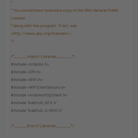
*
* You should have received a copy of the GNU General Public
License
* along with this program. If not, see
<http://www.gnu.org/licenses/>.
*/
/*______Import Libraries_______*/
#include <Arduino.h>
#include <SPI.h>
#include <WiFi.h>
#include <WiFiClientSecure.h>
#include <ArduinoHttpClient.h>
#include "Adafruit_GFX.h"
#include "Adafruit_ILI9341.h"
/*______End of Libraries_______*/