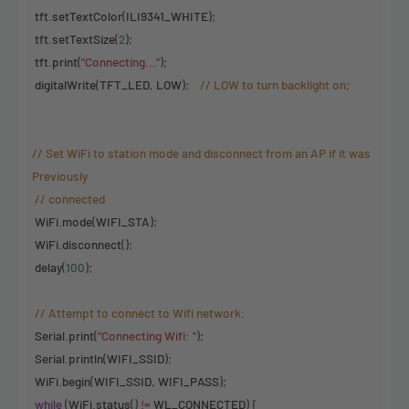
tft
.
setTextColor
(
ILI9341_WHITE
);
tft
.
setTextSize
(
2
);
tft
.
print
(
"Connecting..."
);
digitalWrite
(
TFT_LED
,
LOW
);
// LOW to turn backlight on;
// Set WiFi to station mode and disconnect from an AP if it was
Previously
// connected
WiFi
.
mode
(
WIFI_STA
);
WiFi
.
disconnect
();
delay
(
100
);
// Attempt to connect to Wifi network:
Serial
.
print
(
"Connecting Wifi: "
);
Serial
.
println
(
WIFI_SSID
);
WiFi
.
begin
(
WIFI_SSID
,
WIFI_PASS
);
while
(
WiFi
.
status
()
!=
WL_CONNECTED
) {