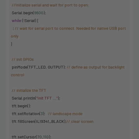
//Initialize serial and wait for port to open:
Serial
.
begin
(
9600
);
while
(
!
Serial
) {
;
// wait for serial port to connect. Needed for native USB port
only
}
// init GPIOs
pinMode
(
TFT_LED
,
OUTPUT
);
// define as output for backlight
control
// initialize the TFT
Serial
.
println
(
"Init TFT ..."
);
tft
.
begin
();
tft
.
setRotation
(
3
);
// landscape mode
tft
.
fillScreen
(
ILI9341_BLACK
);
// clear screen
tft
.
setCursor
(
70
,
110
);