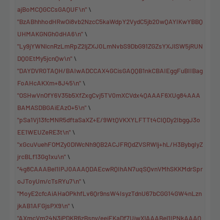
ajBoMCQGCCsGAQUF\n"
\
"BzABhhhodHRwOi8vb2NzcC5kaWdpY2VydC5jb20wQAYIKwYBBQ
UHMAKGNGh0dHA6\n"
\
"Ly9jYWNlcnRzLmRpZ2ljZXJ0LmNvbS9DbG91ZGZsYXJlSW5jRUN
DQ0EtMy5jcnQw\n"
\
"DAYDVR0TAQH/BAIwADCCAX4GCisGAQQB1nkCBAIEggFuBIIBag
FoAHcAKXm+8J45\n"
\
"OSHwVnOfY6V35b5XfZxgCvj5TV0mXCVdx4QAAAF6XUg84AAA
BAMASDBGAiEAzO+5\n"
\
"pSa1Vj13fcMNR5dftaSaXZ+E/9WtQVKXYLFTTt4CIQDy2IbggJ3o
EE1WEUZeRE3t\n"
\
"xGcuVuehFOMZy0DlWcNh9QB2ACJFRQdZVSRWlj+hL/H3BybgIyZ
jrcBLf13Gg1xu\n"
\
"4g8CAAABel1IPJ0AAAQDAEcwRQIhAN7uqSQvnVMhSKKMdrSpr
oJToyUm/cTsRYu7\n"
\
"MoyE2cfcAiAHaOPkhfLv6Qr9nsW4IsyzTdnU67bCGG14GW4nLzn
jkAB1AFGjsPX9\n"
\
"AXmcVm24N3iPDKR6zBsny/eeiEKaDf7UiwXlAAABel1IPNkAAAQ