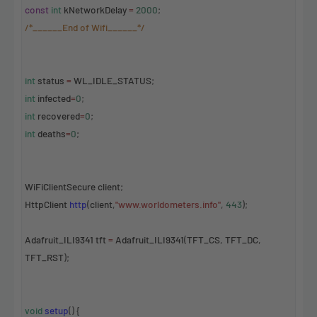
const
int
kNetworkDelay
=
2000
;
/*______End of Wifi______*/
int
status
=
WL_IDLE_STATUS
;
int
infected
=
0
;
int
recovered
=
0
;
int
deaths
=
0
;
WiFiClientSecure
client
;
HttpClient
http
(
client
,
"www.worldometers.info"
,
443
);
Adafruit_ILI9341
tft
=
Adafruit_ILI9341
(
TFT_CS
,
TFT_DC
,
TFT_RST
);
void
setup
() {