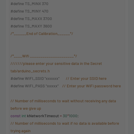
#define TS_MINX 370
#define TS_MINY 470
#define TS_MAXX 3700
#define TS_MAXY 3600
/*______End of Calibration______*/
/*____Wifi _____________________*/
///////please enter your sensitive data in the Secret
tab/arduino_secrets.h
#define WIFI_SSID "xxxxxx"
// Enter your SSID here
#define WIFI_PASS "xxxxx"
// Enter your WiFi password here
// Number of milliseconds to wait without receiving any data
before we give up
const
int
kNetworkTimeout
=
30
*
1000
;
// Number of milliseconds to wait if no data is available before
trying again