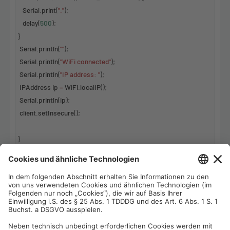
Serial
.
print
(
"."
);
delay
(
500
);
}
Serial
.
println
(
""
);
Serial
.
println
(
"WiFi connected"
);
Serial
.
println
(
"IP address: "
);
IPAddress
ip
=
WiFi
.
localIP
();
Serial
.
println
(
ip
);
client
.
setInsecure
();
}
void
loop
() {
check_country
(
"US"
);
delay
(
2000
);
check_country
(
"UK"
);
delay
(
2000
);
check_country
(
"Italy"
);