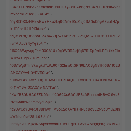
"BAoTEENsb3VkZmxhcmUsIEluYy4xIDAeBgNVBAMTF0Nsb3VkZ
mxhcmUgSW5jIEVD\n"
\
"QyBDQS0zMFkwEwYHKoZIzj0CAQYIKoZIzj0DAQcDQgAEua1NZp
kUC0bsH4HRKlAe\n"
\
"nQMVLzQSfS2WuIg4m4Vfj7+7Te9hRsTJc9QkT+DuHM5ss1FxL2
ruTAUJd9NyYqSb\n"
\
"16OCAWgwggFkMB0GA1UdDgQWBBSlzjfq67B1DpRniLRF+tkkEIe
WHzAfBgNVHSME\n"
\
"GDAWgBTlnVkwgkdYzKz6CFQ2hns6tQRN8DAOBgNVHQ8BAf8EB
AMCAYYwHQYDVR0l\n"
\
"BBywFAYIKwYBBQUHAwEGCCsGAQUFBwMCMBIGA1UdEwEB/w
QIMAYBAf8CAQAwNAYI\n"
\
"KwYBBQUHAQEEKDAmMCQGCCsGAQUFBzABhhhodHRwOi8vb2
NzcC5kaWdpY2VydC5j\n"
\
"b20wOgYDVR0fBDMwMTAvoC2gK4YpaHR0cDovL2NybDMuZGln
aWNlcnQuY29tL09t\n"
\
"bmlyb290MjAyNS5jcmwwbQYDVR0gBGYwZDA3BglghkgBhv1sAQ
EwKjAoBggrBgEF\n"
\