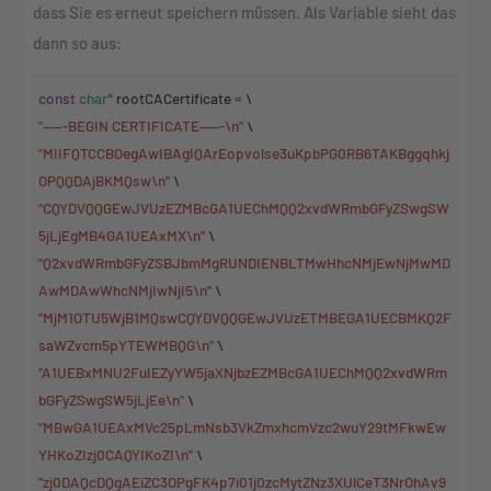
dass Sie es erneut speichern müssen. Als Variable sieht das
dann so aus:
const
char*
rootCACertificate
=
\
"-----BEGIN CERTIFICATE-----\n"
\
"MIIFQTCCBOegAwIBAgIQArEopvolse3uKpbPG0RB6TAKBggqhkj
OPQQDAjBKMQsw\n"
\
"CQYDVQQGEwJVUzEZMBcGA1UEChMQQ2xvdWRmbGFyZSwgSW
5jLjEgMB4GA1UEAxMX\n"
\
"Q2xvdWRmbGFyZSBJbmMgRUNDIENBLTMwHhcNMjEwNjMwMD
AwMDAwWhcNMjIwNjI5\n"
\
"MjM1OTU5WjB1MQswCQYDVQQGEwJVUzETMBEGA1UECBMKQ2F
saWZvcm5pYTEWMBQG\n"
\
"A1UEBxMNU2FuIEZyYW5jaXNjbzEZMBcGA1UEChMQQ2xvdWRm
bGFyZSwgSW5jLjEe\n"
\
"MBwGA1UEAxMVc25pLmNsb3VkZmxhcmVzc2wuY29tMFkwEw
YHKoZIzj0CAQYIKoZI\n"
\
"zj0DAQcDQgAEiZC3OPgFK4p7i01j0zcMytZNz3XUlCeT3NrOhAv9