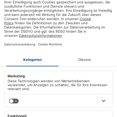
delay
(
2000
);
check_country
(
"Germany"
);
delay
(
2000
);
check_country
(
"Spain"
);
delay
(
2000
);
check_country
(
"Russia"
);
delay
(
2000
);
check_country
(
"Brazil"
);
delay
(
2000
);
}
void
draw_country_screen
(
String
sCountry
){
tft
.
fillScreen
(
ILI9341_BLACK
);
// clear screen
// headline
tft
.
setCursor
(
10
,
10
);
tft
.
setTextColor
(
ILI9341_WHITE
);