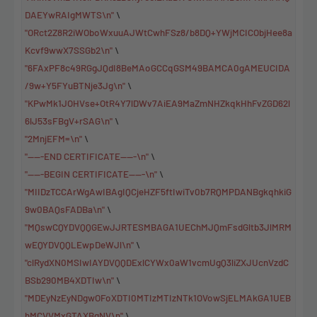
DAEYwRAIgMWTS\n"
\
"ORct2Z8R2iWOboWxuuAJWtCwhFSz8/b8DQ+YWjMCICObjHee8a
Kcvf9wwX7SSGb2\n"
\
"6FAxPF8c49RGgJQdI8BeMAoGCCqGSM49BAMCA0gAMEUCIDA
/9w+Y5FYuBTNje3Jg\n"
\
"KPwMk1JOHVse+OtR4Y7lDWv7AiEA9MaZmNHZkqkHhFvZGD62l
6lJ53sFBgV+rSAG\n"
\
"2MnjEFM=\n"
\
"-----END CERTIFICATE-----\n"
\
"-----BEGIN CERTIFICATE-----\n"
\
"MIIDzTCCArWgAwIBAgIQCjeHZF5ftIwiTv0b7RQMPDANBgkqhkiG
9w0BAQsFADBa\n"
\
"MQswCQYDVQQGEwJJRTESMBAGA1UEChMJQmFsdGltb3JlMRM
wEQYDVQQLEwpDeWJl\n"
\
"clRydXN0MSIwIAYDVQQDExlCYWx0aW1vcmUgQ3liZXJUcnVzdC
BSb290MB4XDTIw\n"
\
"MDEyNzEyNDgwOFoXDTI0MTIzMTIzNTk1OVowSjELMAkGA1UEB
hMCVVMxGTAXBgNV\n"
\