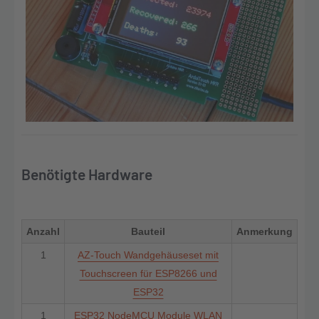
Benötigte Hardware
Anzahl
Bauteil
Anmerkung
1
AZ-Touch Wandgehäuseset mit
Touchscreen für ESP8266 und
ESP32
1
ESP32 NodeMCU Module WLAN