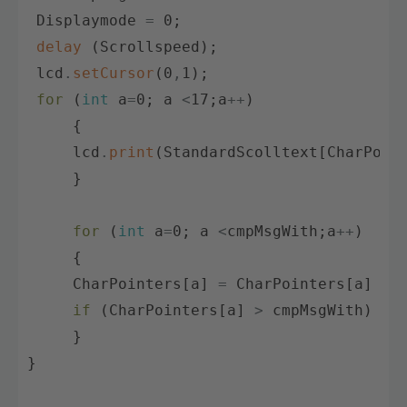
Displaymode
=
0
;
delay
(
Scrollspeed
)
;
lcd
.
setCursor
(
0
,
1
)
;
for
(
int
a
=
0
;
a
<
17
;
a
++
)
{
lcd
.
print
(
StandardScolltext
[
CharPoin
}
for
(
int
a
=
0
;
a
<
cmpMsgWith
;
a
++
)
{
CharPointers
[
a
]
=
CharPointers
[
a
]
+
if
(
CharPointers
[
a
]
>
cmpMsgWith
)
{
C
}
}