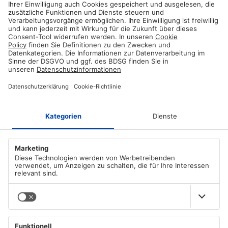
Und wie sind dann die beiden roten mit dem
Widerstand gekoppelt?
mfg
Frank C aus D
Tobias
May 29, 2019 at 07:49am
Hallo Claus,
Leider ist eine Anbindung eines e-Paper
Displays an einen Microcontroller – im Gegenteil
-wesentlich komplexer statt einfacher , da hier
u.a . Fonts seitens den uC geladen werden
müssen.
Da der ESP 32 ist für diese Projektaufgabe
schlicht komplett unterfordert ist , nutze ich