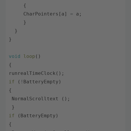
{
CharPointers
[
a
]
=
a
;
}
}
}
void
loop
(
)
{
runrealTimeClock
(
)
;
if
(
!
BatteryEmpty
)
{
NormalScrolltext
(
)
;
}
if
(
BatteryEmpty
)
{