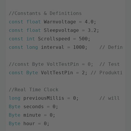
//Constants & Definitions
const
float
Warnvoltage
=
4.0
;
const
float
Sleepvoltage
=
3.2
;
const
int
Scrollspeed
=
500
;
const
long
interval
=
1000
;
// Definit
//const Byte VoltTestPin = 0;  // Test An
const
Byte
VoltTestPin
=
2
;
// Produktiv 
//Real Time Clock 
long
previousMillis
=
0
;
// will st
Byte
seconds
=
0
;
Byte
minute
=
0
;
Byte
hour
=
0
;