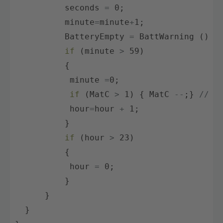
seconds
=
0
;
minute
=
minute
+
1
;
BatteryEmpty
=
BattWarning
(
)
;
if
(
minute
>
59
)
{
minute
=
0
;
if
(
MatC
>
1
)
{
MatC
--
;
}
//An
hour
=
hour
+
1
;
}
if
(
hour
>
23
)
{
hour
=
0
;
}
}
}