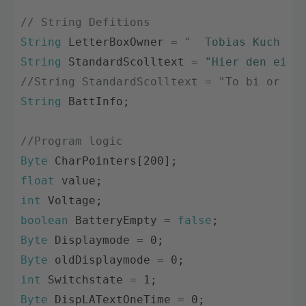
// String Defitions
String
LetterBoxOwner
=
"  Tobias Kuch   
String
StandardScolltext
=
"Hier den eige
//String StandardScolltext = "To bi or no
String
BattInfo
;
//Program logic
Byte
CharPointers
[
200
]
;
float
value
;
int
Voltage
;
boolean
BatteryEmpty
=
false
;
Byte
Displaymode
=
0
;
Byte
oldDisplaymode
=
0
;
int
Switchstate
=
1
;
Byte
DispLATextOneTime
=
0
;