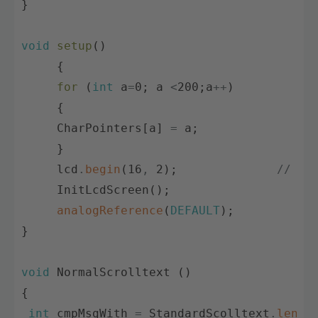
}
void
setup
(
)
{
for
(
int
a
=
0
;
a
<
200
;
a
++
)
{
CharPointers
[
a
]
=
a
;
}
lcd
.
begin
(
16
,
2
)
;
// st
InitLcdScreen
(
)
;
analogReference
(
DEFAULT
)
;
}
void
NormalScrolltext
(
)
{
int
cmpMsgWith
=
StandardScolltext
.
lengt