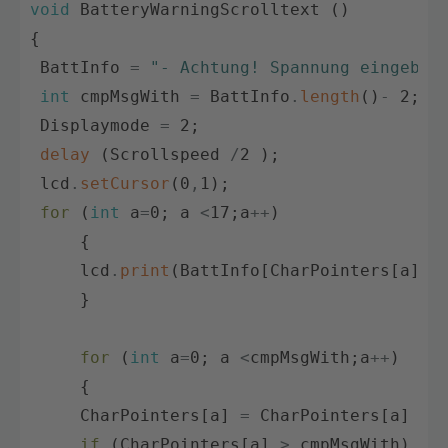
void
BatteryWarningScrolltext
(
)
{
BattInfo
=
"- Achtung! Spannung eingebro
int
cmpMsgWith
=
BattInfo
.
length
(
)
-
2
;
Displaymode
=
2
;
delay
(
Scrollspeed
/
2
)
;
lcd
.
setCursor
(
0
,
1
)
;
for
(
int
a
=
0
;
a
<
17
;
a
++
)
{
lcd
.
print
(
BattInfo
[
CharPointers
[
a
]
]
)
}
for
(
int
a
=
0
;
a
<
cmpMsgWith
;
a
++
)
{
CharPointers
[
a
]
=
CharPointers
[
a
]
+
if
(
CharPointers
[
a
]
>
cmpMsgWith
)
{
C