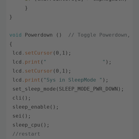
}
}
void
Powerdown
(
)
// Toggle Powerdown, i
{
lcd
.
setCursor
(
0
,
1
)
;
lcd
.
print
(
"                  "
)
;
lcd
.
setCursor
(
0
,
1
)
;
lcd
.
print
(
"Sys in SleepMode "
)
;
set_sleep_mode
(
SLEEP_MODE_PWR_DOWN
)
;
cli
(
)
;
sleep_enable
(
)
;
sei
(
)
;
sleep_cpu
(
)
;
//restart