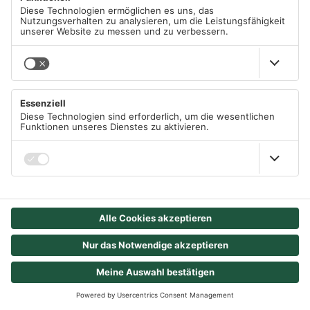
einen der Aufgabe angepassteren uC.
Tobias
May 29, 2019 at 07:50am
Hallo Mike,
dein Display hat einen I2C Bus Anschluss. Du
kannst es ohne Anpassung des Codes so nicht
mit dem Code verwenden. Hier ist ein Projekt
für dein Display: https://www.az-
delivery.de/blogs/azdelivery-blog-fur-arduino-
und-raspberry-pi/i2c-scanner-mit-lc-display?
ls=de
Viele Grüße