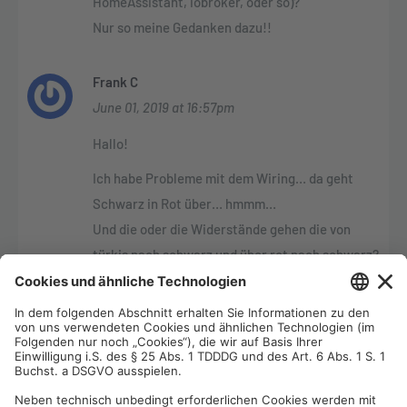
HomeAssistant, iobroker, oder so)?
Nur so meine Gedanken dazu!!
Frank C
June 01, 2019 at 16:57pm
Hallo!
Ich habe Probleme mit dem Wiring… da geht
Schwarz in Rot über… hmmm…
Und die oder die Widerstände gehen die von
türkis nach schwarz und über rot nach schwarz?
Sorry, bin nicht gerade Neuling, aber diese
Grafik überfordert mich ein wenig… Einzig die
oberen 6 Drähte sind klar/eindeutig.
Ist schwarz (2mal vom Uno) einmal “nur”
überdeckt? Ok, vllt. wird’s dann klarer…