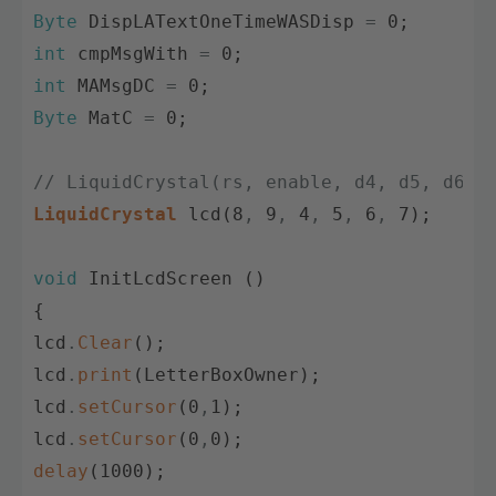
Byte
DispLATextOneTimeWASDisp
=
0
;
int
cmpMsgWith
=
0
;
int
MAMsgDC
=
0
;
Byte
MatC
=
0
;
// LiquidCrystal(rs, enable, d4, d5, d6, 
LiquidCrystal
lcd
(
8
,
9
,
4
,
5
,
6
,
7
)
;
void
InitLcdScreen
(
)
{
lcd
.
Clear
(
)
;
lcd
.
print
(
LetterBoxOwner
)
;
lcd
.
setCursor
(
0
,
1
)
;
lcd
.
setCursor
(
0
,
0
)
;
delay
(
1000
)
;