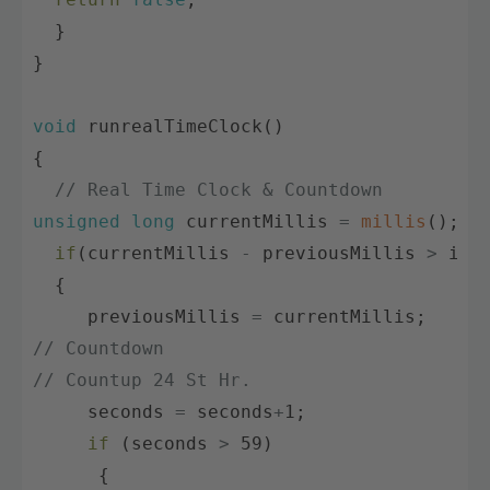
}
}
void
runrealTimeClock
(
)
{
// Real Time Clock & Countdown
unsigned
long
currentMillis
=
millis
(
)
;
if
(
currentMillis
-
previousMillis
>
int
{
previousMillis
=
currentMillis
;
// Countdown    
// Countup 24 St Hr.
seconds
=
seconds
+
1
;
if
(
seconds
>
59
)
{