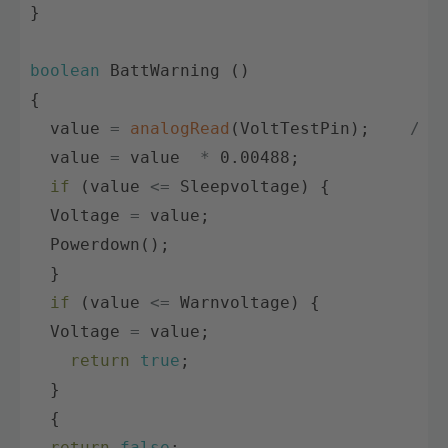
}
boolean
BattWarning
(
)
{
value
=
analogRead
(
VoltTestPin
)
;
// 
value
=
value
*
0.00488
;
if
(
value
<=
Sleepvoltage
)
{
Voltage
=
value
;
Powerdown
(
)
;
}
if
(
value
<=
Warnvoltage
)
{
Voltage
=
value
;
return
true
;
}
{
return
false
;