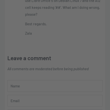
use Libre Office 5 on Debian Linux 7 and the A12
cell keeps reading ‘##’. What am I doing wrong,
please?
Best regards,
Zala
Leave a comment
All comments are moderated before being published
Name
Email