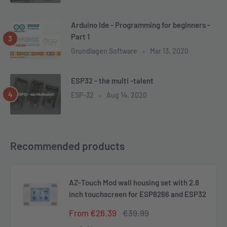
Arduino Ide - Programming for beginners -
Part 1
Grundlagen Software
Mar 13, 2020
ESP32 - the multi -talent
ESP-32
Aug 14, 2020
Recommended products
AZ-Touch Mod wall housing set with 2.8
inch touchscreen for ESP8266 and ESP32
Sale
Regular
From €26.39
€39.99
price
price