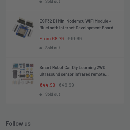
Sold out
ESP32 D1 Mini Nodemcu WiFi Module +
Bluetooth Internet Development Board
Compatible with Arduino
Sale
Regular
From €8.79
€10.99
price
price
Sold out
Smart Robot Car Diy Learning 2WD
ultrasound sensor infrared remote
control starter kit
Sale
Regular
€44.99
€49.99
price
price
Sold out
Follow us