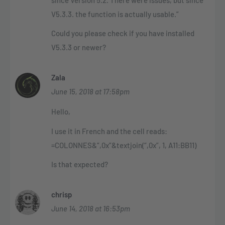
V5.3.3. the function is actually usable.”
Could you please check if you have installed
V5.3.3 or newer?
Zala
June 15, 2018 at 17:58pm
Hello,
I use it in French and the cell reads:
=COLONNES&“,0x”&textjoin(“,0x”, 1, A11:BB11)
Is that expected?
chrisp
June 14, 2018 at 16:53pm