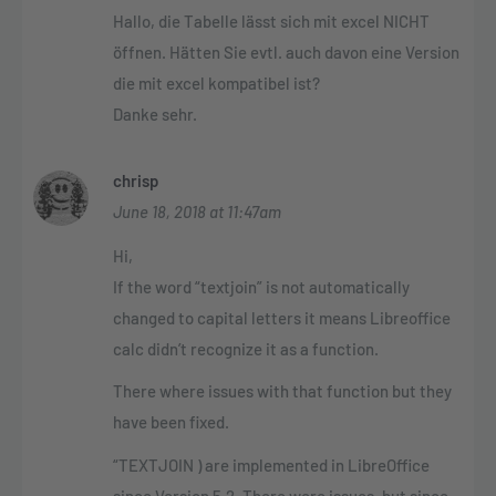
Hallo, die Tabelle lässt sich mit excel NICHT
öffnen. Hätten Sie evtl. auch davon eine Version
die mit excel kompatibel ist?
Danke sehr.
chrisp
June 18, 2018 at 11:47am
Hi,
If the word “textjoin” is not automatically
changed to capital letters it means Libreoffice
calc didn’t recognize it as a function.
There where issues with that function but they
have been fixed.
“TEXTJOIN ) are implemented in LibreOffice
since Version 5.2. There were issues, but since