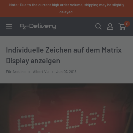
Skip
Note: Due to the current high order volume, shipping may be slightly
to
delayed.
content
0
AZ-
Delivery
Individuelle Zeichen auf dem Matrix
Display anzeigen
Für Arduino
Albert Vu
Jun 07, 2018