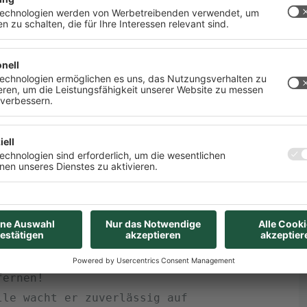
;
//nur Werte im RTC-Speicher
alle
ereich schreiben
nktioniert:
p geht es hier los
/bei jedem Start
eim ersten Start
fernen! 
lle wacht er zuverlässig auf