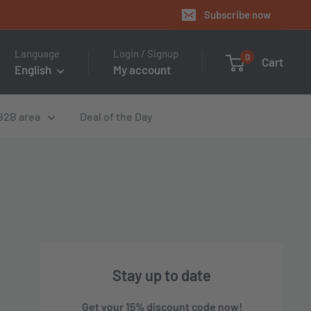
Subscribe now
Language
Login / Signup
0
Cart
English
My account
B2B area
Deal of the Day
Stay up to date
Get your 15% discount code now!