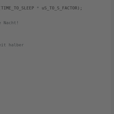
(
TIME_TO_SLEEP
*
uS_TO_S_FACTOR
)
;
e Nacht!
eit halber