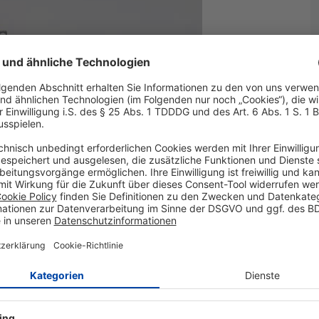
//haben wir aus dem Beispiel
en est....