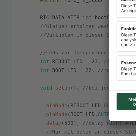
RTC_DATA_ATTR
int
bootCount
=
0
//bleiben erhalten
weshalb wir 
//Variablen in diesen Speicherb
//Leds zur Überprüfung ob es fu
int
REBOOT_LED
=
23
;
//blau
int
BOOT_LED
=
22
;
//rot
void
setup
(
)
{
//bei jedem Wakeu
pinMode
(
REBOOT_LED
,
OUTPUT
)
;
/
pinMode
(
BOOT_LED
,
OUTPUT
)
;
//b
delay
(
500
)
;
//delay nicht ent
//Nur mit delay an dieser Ste