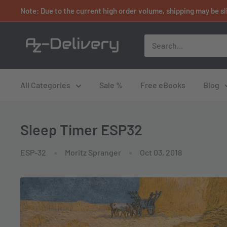
Skip
Note: Due to the current high order volume, shipping may be sl
to
content
AZ-
Delivery
All Categories
Sale %
Free eBooks
Blog
Sleep Timer ESP32
ESP-32
Moritz Spranger
Oct 03, 2018