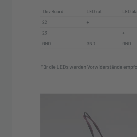
Dev Board
LED rot
LED bl
22
+
23
+
GND
GND
GND
Für die LEDs werden Vorwiderstände empfohle