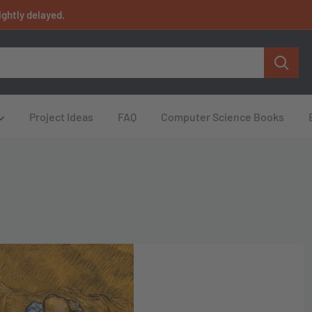
ightly delayed.
Project Ideas
FAQ
Computer Science Books