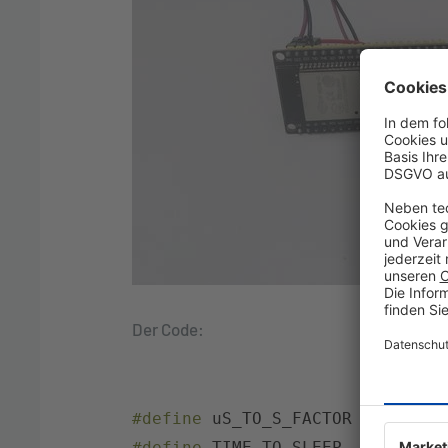
Der Code:
#define
uS_TO_S_FACTOR
1000000
#define
TIME_TO_SLEEP
10
//nom