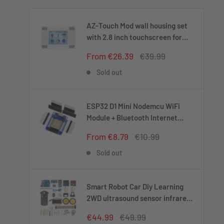
AZ-Touch Mod wall housing set
with 2.8 inch touchscreen for
ESP8266 and ESP32
Sale
Regular
From €26.39
€39.99
price
price
Sold out
ESP32 D1 Mini Nodemcu WiFi
Module + Bluetooth Internet
Development Board Compatible
Sale
Regular
From €8.79
€10.99
with Arduino
price
price
Sold out
Smart Robot Car Diy Learning
2WD ultrasound sensor infrared
remote control starter kit
Sale
Regular
€44.99
€49.99