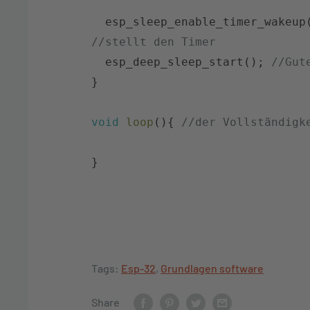
esp_sleep_enable_timer_wakeup
//stellt den Timer
esp_deep_sleep_start
(
)
;
//Gut
}
void
loop
(
)
{
//der Vollständigk
}
Tags:
Esp-32
,
Grundlagen software
Share