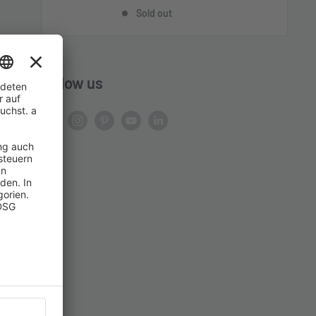
price
price
Sold out
Follow us