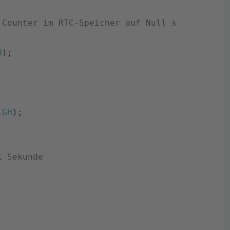
 Counter im RTC-Speicher auf Null steht
H
)
;
IGH
)
;
1 Sekunde